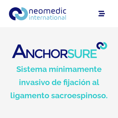
Saltar
al
Toggle
contenido
Naviga
Inicio
Sobre Nosotros
Productos
Sistema mínimamente
Entrevistas
invasivo de fijación al
ligamento sacroespinoso.
Área Privada
Contáctanos