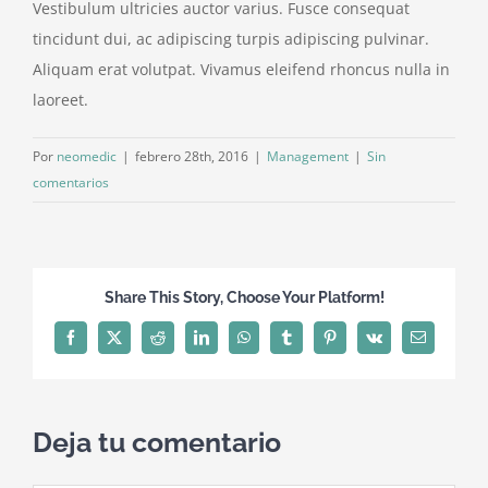
Vestibulum ultricies auctor varius. Fusce consequat
tincidunt dui, ac adipiscing turpis adipiscing pulvinar.
Aliquam erat volutpat. Vivamus eleifend rhoncus nulla in
laoreet.
Por
neomedic
|
febrero 28th, 2016
|
Management
|
Sin
comentarios
Share This Story, Choose Your Platform!
Facebook
X
Reddit
LinkedIn
WhatsApp
Tumblr
Pinterest
Vk
Correo
electrónico
Deja tu comentario