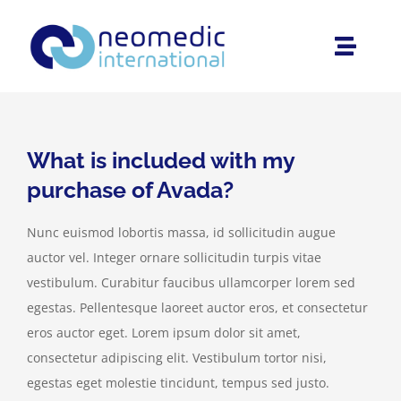
Saltar
al
Toggle
contenido
Naviga
Inicio
Sobre Nosotros
What is included with my
purchase of Avada?
Productos
Nunc euismod lobortis massa, id sollicitudin augue
auctor vel. Integer ornare sollicitudin turpis vitae
Entrevistas
vestibulum. Curabitur faucibus ullamcorper lorem sed
egestas. Pellentesque laoreet auctor eros, et consectetur
Área Privada
eros auctor eget. Lorem ipsum dolor sit amet,
consectetur adipiscing elit. Vestibulum tortor nisi,
egestas eget molestie tincidunt, tempus sed justo.
Contáctanos